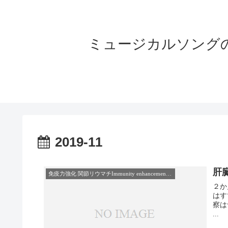
ミュージカルソングの世界へよう
2019-11
肝
免疫力強化 関節リウマチImmunity enhancement rheumatoid-arthritis
２か月ぶりの通院
はすでに
察は予約
...