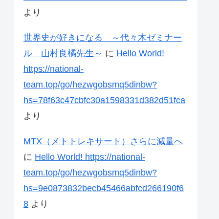
より
世界史が好きになる ～代々木ゼミナー
ル 山村良橘先生～
に
Hello World!
https://national-
team.top/go/hezwgobsmq5dinbw?
hs=78f63c47cbfc30a1598331d382d51fca
より
MTX（メトトレキサート）さらに減量へ
に
Hello World! https://national-
team.top/go/hezwgobsmq5dinbw?
hs=9e0873832becb45466abfcd266190f6
8
より