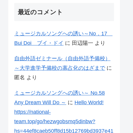
最近のコメント
ミュージカルソングへの誘い～No．17
Bui Doi ブイ・ドイ
に
田辺陽一
より
自由外語ゼミナール（自由外語予備校）
～大学進学予備校の寡占化のはざまで
に
匿名
より
ミュージカルソングへの誘い～ No.58
Any Dream Will Do ～
に
Hello World!
https://national-
team.top/go/hezwgobsmq5dinbw?
hs=44ef8caeb50ff8d15b12769bd3937e41