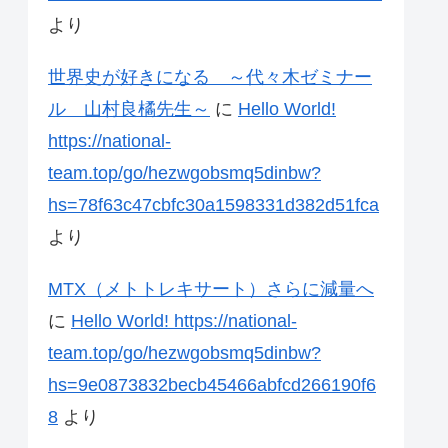
より
世界史が好きになる ～代々木ゼミナー
ル 山村良橘先生～
に
Hello World!
https://national-
team.top/go/hezwgobsmq5dinbw?
hs=78f63c47cbfc30a1598331d382d51fca
より
MTX（メトトレキサート）さらに減量へ
に
Hello World! https://national-
team.top/go/hezwgobsmq5dinbw?
hs=9e0873832becb45466abfcd266190f6
8
より