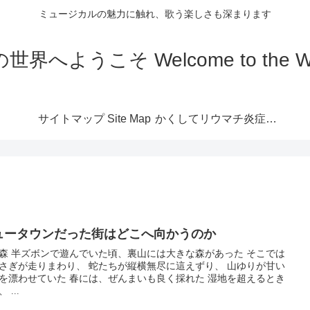
ミュージカルの魅力に触れ、歌う楽しさも深まります
こそ Welcome to the World 
サイトマップ Site Map
かくしてリウマチ炎症は
なくなる
ュータウンだった街はどこへ向かうのか
森 半ズボンで遊んでいた頃、裏山には大きな森があった そこでは
りまわり、 蛇たちが縦横無尽に這えずり、 山ゆりが甘い
いた 春には、ぜんまいも良く採れた 湿地を超えるとき
 ...