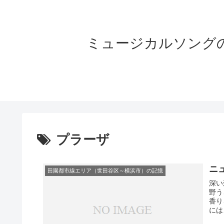
ミュージカルソングの世界へよう
プラーザ
ニ
田園都市線エリア（世田谷区～横浜市）の記憶
深い
野うさぎが走
香りを漂わせて
には、