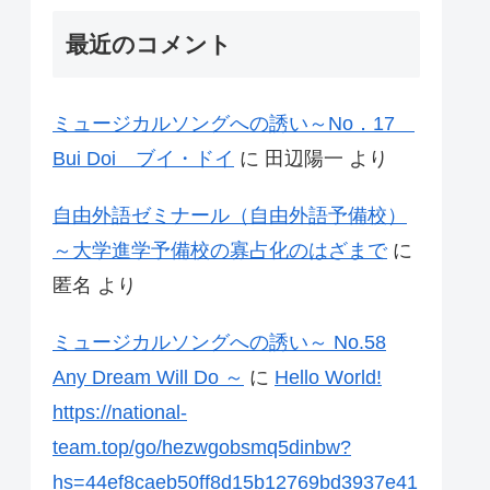
最近のコメント
ミュージカルソングへの誘い～No．17
Bui Doi ブイ・ドイ
に
田辺陽一
より
自由外語ゼミナール（自由外語予備校）
～大学進学予備校の寡占化のはざまで
に
匿名
より
ミュージカルソングへの誘い～ No.58
Any Dream Will Do ～
に
Hello World!
https://national-
team.top/go/hezwgobsmq5dinbw?
hs=44ef8caeb50ff8d15b12769bd3937e41