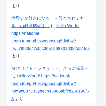
より
世界史が好きになる ～代々木ゼミナー
ル 山村良橘先生～
に
Hello World!
https://national-
team.top/go/hezwgobsmq5dinbw?
hs=78f63c47cbfc30a1598331d382d51fca
より
MTX（メトトレキサート）さらに減量へ
に
Hello World! https://national-
team.top/go/hezwgobsmq5dinbw?
hs=9e0873832becb45466abfcd266190f6
8
より