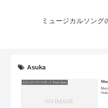
ミュージカルソングの世界へよう
Asuka
Mu
わたしのパワースポット Power Spots
Murou-ji (室生寺)
Osaka