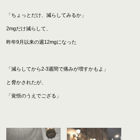
「ちょっとだけ、減らしてみるか」
2mg
だけ減らして、
昨年
9
月以来の週
12mg
になった
「減らしてから
2-3
週間で痛みが増すかもよ」
と脅かされたが、
「覚悟のうえでござる」