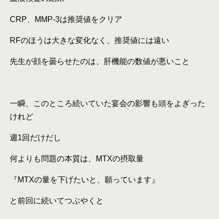
CRP
、
MMP-3
は推奨値をクリア
RF
のほうは大きな変化なく、推奨値には遠い
先生が顔を曇らせたのは、肝機能の数値が悪いこと
一瞬、このところ続いていた宴会の影響も頭をよぎった
けれど
週
1
回だけだし
何よりも問題の本質は、
MTX
の摂取量
『
MTX
の量を下げたいと、願っています』
と前回に続いてつぶやくと