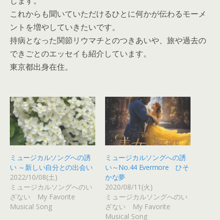
します。
これからも聞いていただけるひとに何かが伝わるモーメ
ントを増やしていきたいです。
持病となった関節リウマチとのつきあいや、旅や過去の
できごとのエッセイも紹介しています。
東京都出身在住。
ミュージカルソングへの誘
ミュージカルソングへの誘
い ～新しい自分との出会い
い～No.44 Evermore ひそ
2022/10/08(土)
かな夢
ミュージカルソングへのい
2020/08/11(火)
ざない My Favorite
ミュージカルソングへのい
Musical Song
ざない My Favorite
Musical Song