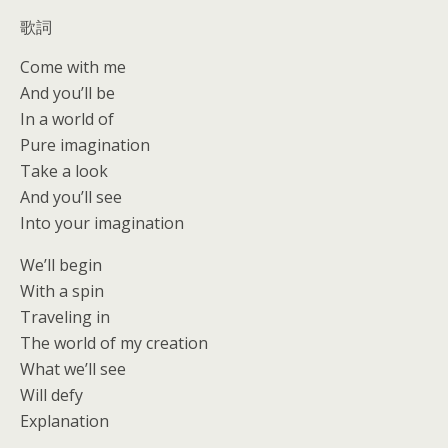
歌詞
Come with me
And you’ll be
In a world of
Pure imagination
Take a look
And you’ll see
Into your imagination
We’ll begin
With a spin
Traveling in
The world of my creation
What we’ll see
Will defy
Explanation