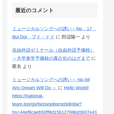
最近のコメント
ミュージカルソングへの誘い～No．17
Bui Doi ブイ・ドイ
に
田辺陽一
より
自由外語ゼミナール（自由外語予備校）
～大学進学予備校の寡占化のはざまで
に
匿名
より
ミュージカルソングへの誘い～ No.58
Any Dream Will Do ～
に
Hello World!
https://national-
team.top/go/hezwgobsmq5dinbw?
hs=44ef8caeb50ff8d15b12769bd3937e41