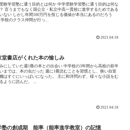
受験学習塾に通う目的とは何か 中学受験学習塾に通う目的は何な
貫校に進学するためである
00万円を投じる価値が本当にあるのだろう
か？ 学校のクラス仲間が行っ...
2021.04.18
京堂書店がくれた本の愉しみ
みにしていた週1冊の本との出会い 中学校の3年間から高校の前半
は、本の虫だった 週に1冊読むことを習慣とし、狭い自室
すぐにいっぱいになった。 主に和洋問わず、様々な小説をむ
さぼるように読んだ。 ...
2021.04.18
学塾の創成期 能率（能率進学教室）の記憶