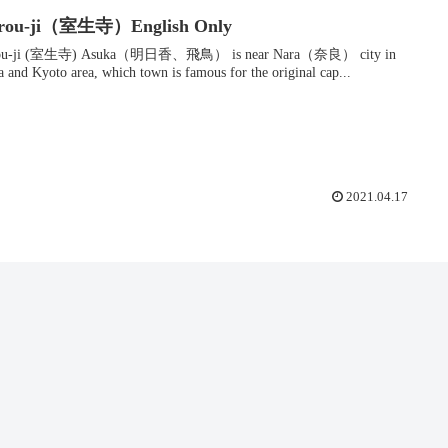
rou-ji（室生寺）English Only
 Asuka（明日香、飛鳥） is near Nara（奈良） city in
 and Kyoto area, which town is famous for the original cap...
2021.04.17