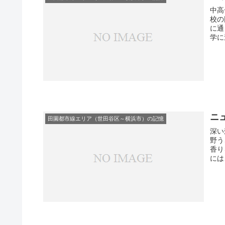
中高一貫
校の
に通
学に
ニ
田園都市線エリア（世田谷区～横浜市）の記憶
深い
野うさぎが走
香りを漂わせて
には、