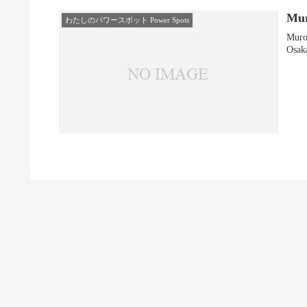
Mu
わたしのパワースポット Power Spots
Murou-ji (室生寺)
Osaka