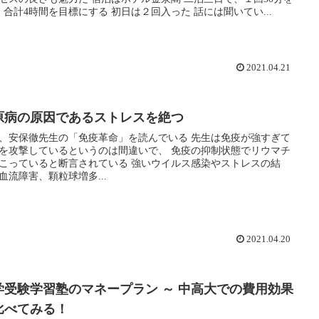
8回、合計4時間を目標にする 初日は２回入った 話には聞いてい...
2021.04.21
原病の原因であるストレスを絶つ
安保徹先生の「免疫革命」を読んでいる 先生は免疫が強すぎて
攻撃しているというのは間違いで、 免疫の抑制状態でリウマチ
ていると断言されている 強いウイルス感染やストレスの結
血流障害、顆粒球増多...
2021.04.20
学受験学習塾のマネープラン ～ 中高大での費用効果
比べてみる！