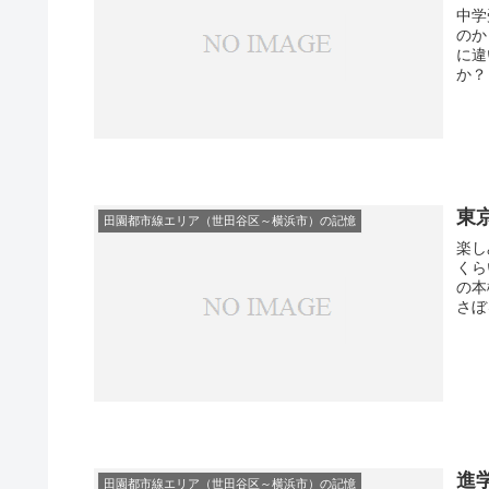
中学
のか？ 言うまでもなく国公立・私立中高一
に違いない しかし年間1
東
田園都市線エリア（世田谷区～横浜市）の記憶
楽し
くらいまで
の本棚は
進
田園都市線エリア（世田谷区～横浜市）の記憶