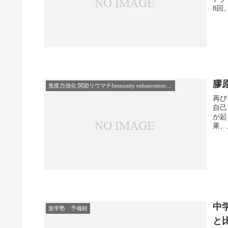
膠
免疫力強化 関節リウマチImmunity enhancement rheumatoid-arthritis
再び、
自己を
が起こっ
果、
中
進学塾 予備校
と