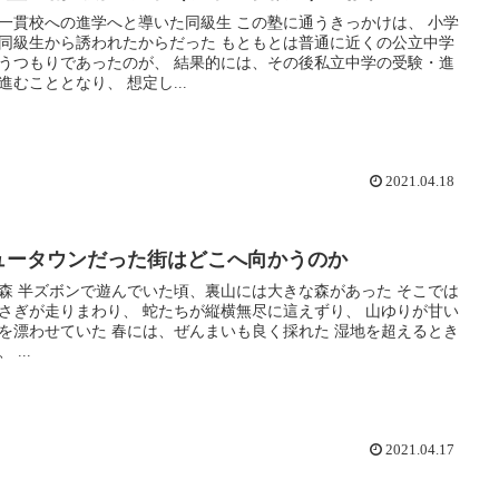
校への進学へと導いた同級生 この塾に通うきっかけは、 小学
同級生から誘われたからだった もともとは普通に近くの公立中学
うつもりであったのが、 結果的には、その後私立中学の受験・進
進むこととなり、 想定し...
2021.04.18
ュータウンだった街はどこへ向かうのか
森 半ズボンで遊んでいた頃、裏山には大きな森があった そこでは
りまわり、 蛇たちが縦横無尽に這えずり、 山ゆりが甘い
いた 春には、ぜんまいも良く採れた 湿地を超えるとき
 ...
2021.04.17