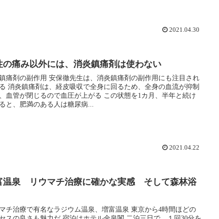
2021.04.30
性の痛み以外には、消炎鎮痛剤は使わない
鎮痛剤の副作用 安保徹先生は、消炎鎮痛剤の副作用にも注目され
るため、全身の血流が抑制
血管が閉じるので血圧が上がる この状態を1カ月、半年と続け
ると、肥満のある人は糖尿病...
2021.04.22
富温泉 リウマチ治療に確かな実感 そして森林浴
チ治療で有名なラジウム温泉、増富温泉 東京から4時間ほどの
さも魅力だ 宿泊はホテル金泉閣 二泊三日で、１回30分を