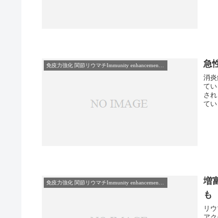
急
免疫力強化 関節リウマチImmunity enhancement rheumatoid-arthritis
消炎
ている 消炎鎮痛剤は、経皮吸収で全身に回
され、
てい
増
免疫力強化 関節リウマチImmunity enhancement rheumatoid-arthritis
も
リウマ
アクセスの良