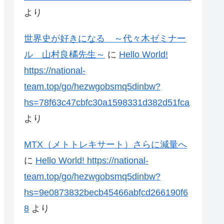
より
世界史が好きになる ～代々木ゼミナー
ル 山村良橘先生～
に
Hello World!
https://national-
team.top/go/hezwgobsmq5dinbw?
hs=78f63c47cbfc30a1598331d382d51fca
より
MTX（メトトレキサート）さらに減量へ
に
Hello World! https://national-
team.top/go/hezwgobsmq5dinbw?
hs=9e0873832becb45466abfcd266190f6
8
より