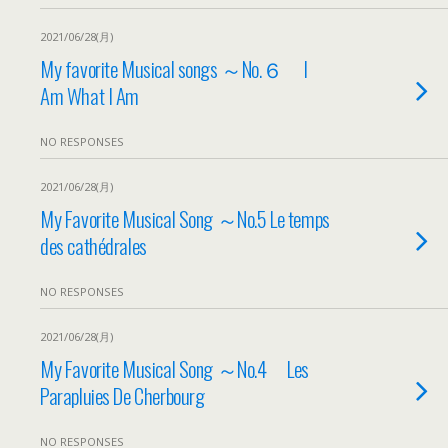
2021/06/28(月)
My favorite Musical songs ～No.６ I
Am What I Am
NO RESPONSES
2021/06/28(月)
My Favorite Musical Song ～No.5 Le temps
des cathédrales
NO RESPONSES
2021/06/28(月)
My Favorite Musical Song ～No.4 Les
Parapluies De Cherbourg
NO RESPONSES