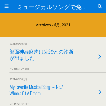
ミュージカルソングで免疫力を高める My Music and Spiritual Therapy
Archives › 6月, 2021
2021/06/30(水)
顔面神経麻痺は完治との診断
が出ました
NO RESPONSES
2021/06/30(水)
My Favorite Musical Song ～No.7
Wheels Of A Dream
NO RESPONSES