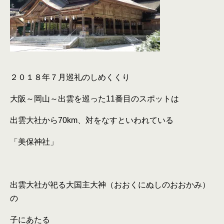
２０１８年７月巡礼のしめくくり
大阪～岡山～出雲を巡った
11
番目のスポットは
出雲大社から
70km
、対をなすといわれている
「美保神社」
出雲大社が祀る大国主大神（おおくにぬしのおおかみ）
の
子にあたる